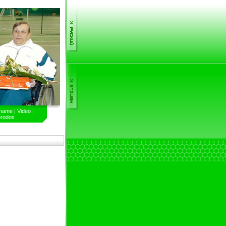
iname
|
Video
|
rodos