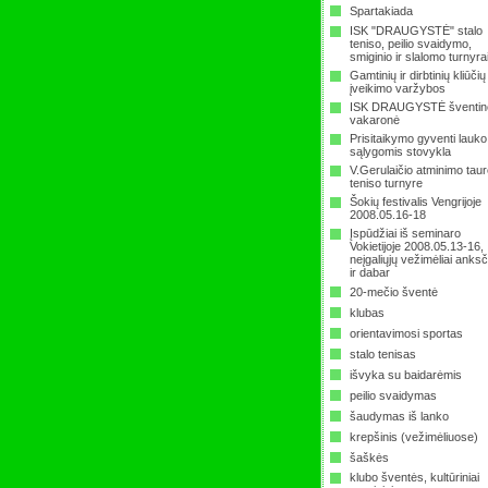
Spartakiada
ISK "DRAUGYSTĖ" stalo
teniso, peilio svaidymo,
smiginio ir slalomo turnyra
Gamtinių ir dirbtinių kliūčių
įveikimo varžybos
ISK DRAUGYSTĖ šventin
vakaronė
Prisitaikymo gyventi lauko
sąlygomis stovykla
V.Gerulaičio atminimo tau
teniso turnyre
Šokių festivalis Vengrijoje
2008.05.16-18
Įspūdžiai iš seminaro
Vokietijoje 2008.05.13-16,
neįgaliųjų vežimėliai anksč
ir dabar
20-mečio šventė
klubas
orientavimosi sportas
stalo tenisas
išvyka su baidarėmis
peilio svaidymas
šaudymas iš lanko
krepšinis (vežimėliuose)
šaškės
klubo šventės, kultūriniai