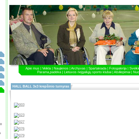
Apie mus
|
Veikla
|
Naujienos
|
Archyvas
|
Spartakiada
|
Fotogalerija
|
Sveik
Parama,padėka
|
Lietuvos neįgaliųjų sporto klubai
|
Atsiliepimai
|
Nuo
HALL BALL 3x3 krepšinio turnyras
so
s