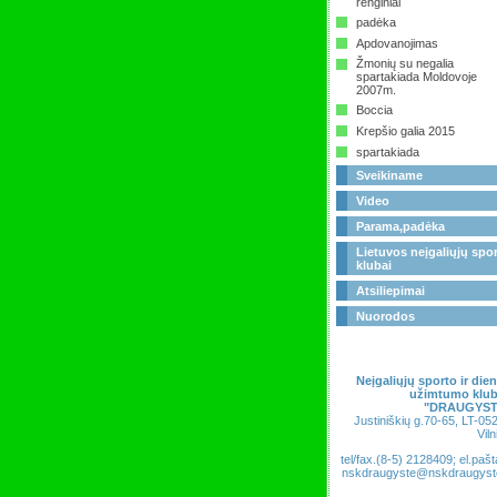
renginiai
padėka
Apdovanojimas
Žmonių su negalia
spartakiada Moldovoje
2007m.
Boccia
Krepšio galia 2015
spartakiada
Sveikiname
Video
Parama,padėka
Lietuvos neįgaliųjų spo
klubai
Atsiliepimai
Nuorodos
Neįgaliųjų sporto ir die
užimtumo klu
"DRAUGYST
Justiniškių g.70-65, LT-05
Viln
tel/fax.(8-5) 2128409; el.pašt
nskdraugyste@nskdraugyste