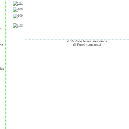
i
ė
2015 Visos teisės saugomos
@ Penki kontinentai
rės
iau