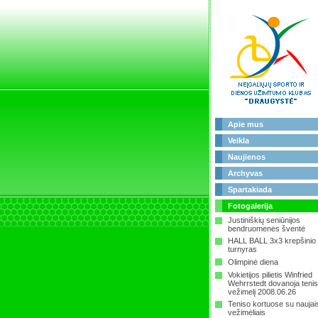
Apie mus
Veikla
Naujienos
Archyvas
Spartakiada
Fotogalerija
Justiniškių seniūnijos
bendruomenės šventė
HALL BALL 3x3 krepšinio
turnyras
Olimpinė diena
Vokietijos pilietis Winfried
Wehrrstedt dovanoja teni
vežimelį 2008.06.26
Teniso kortuose su naujai
vežimėliais