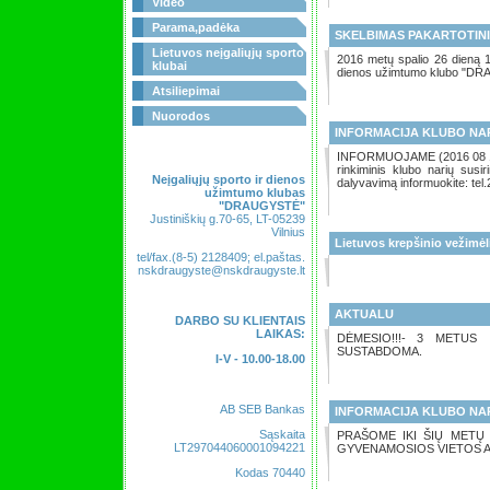
Video
Parama,padėka
SKELBIMAS PAKARTOTINI
Lietuvos neįgaliųjų sporto
2016 metų spalio 26 dieną 17
klubai
dienos užimtumo klubo "DRAU
Atsiliepimai
Nuorodos
INFORMACIJA KLUBO NA
INFORMUOJAME (2016 08 19) !
rinkiminis klubo narių susi
Neįgaliųjų sporto ir dienos
dalyvavimą informuokite: tel
užimtumo klubas
"DRAUGYSTĖ"
Justiniškių g.70-65, LT-05239
Vilnius
Lietuvos krepšinio vežimėl
tel/fax.(8-5) 2128409; el.paštas.
nskdraugyste@nskdraugyste.lt
AKTUALU
DARBO SU KLIENTAIS
LAIKAS:
DĖMESIO!!!- 3 METUS
SUSTABDOMA.
I-V - 10.00-18.00
AB SEB Bankas
INFORMACIJA KLUBO NA
Sąskaita
PRAŠOME IKI ŠIŲ METŲ
LT297044060001094221
GYVENAMOSIOS VIETOS AD
Kodas 70440