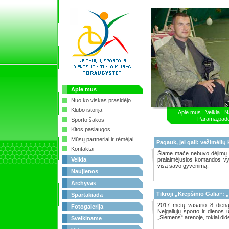
Apie mus
Nuo ko viskas prasidėjo
Klubo istorija
Apie mus
|
Veikla
|
N
Parama,pad
Sporto šakos
Kitos paslaugos
Mūsų partneriai ir rėmėjai
Pagauk, jei gali: vežimėl
Kontaktai
Šiame mače nebuvo dėjimų į k
Veikla
pralaimėjusios komandos vyra
visą savo gyvenimą.
Naujienos
Archyvas
Tikroji „Krepšinio Galia“:
Spartakiada
2017 metų vasario 8 dieną 
Fotogalerija
Neįgaliųjų sporto ir dien
„Siemens“ arenoje, tokiai didel
Sveikiname