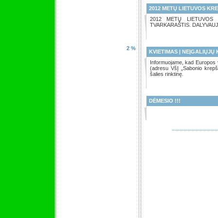
2012 METŲ LIETUVOS KRE
2012 METŲ LIETUVOS 
TVARKARAŠTIS. DALYVAU
2 %
KVIETIMAS Į NEĮGALIŲJŲ
Informuojame, kad Europos v
(adresu VšĮ „Sabonio krepš
šalies rinktinę.
DĖMESIO !!!