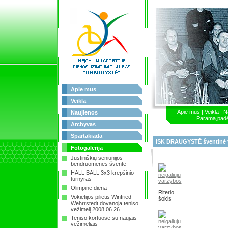
Apie mus
Veikla
Apie mus
|
Veikla
|
N
Naujienos
Parama,pad
Archyvas
Spartakiada
ISK DRAUGYSTĖ šventinė v
Fotogalerija
Justiniškių seniūnijos
bendruomenės šventė
HALL BALL 3x3 krepšinio
turnyras
Olimpinė diena
Riterio
Vokietijos pilietis Winfried
šokis
Wehrrstedt dovanoja teniso
vežimelį 2008.06.26
Teniso kortuose su naujais
vežimėliais