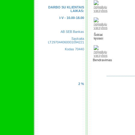
DARBO SU KLIENTAIS
LAIKAS:
I-V - 10.00-18.00
AB SEB Bankas
Šokiai
tęsiasi
Sąskaita
LT297044060001094221
Kodas 70440
Bendravimas
2 %