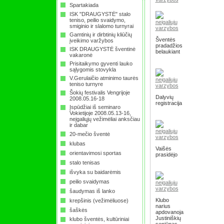
Spartakiada
ISK "DRAUGYSTĖ" stalo
teniso, peilio svaidymo,
smiginio ir slalomo turnyrai
Gamtinių ir dirbtinių kliūčių
Šventės
įveikimo varžybos
pradadžios
ISK DRAUGYSTĖ šventinė
belaukiant
vakaronė
Prisitaikymo gyventi lauko
sąlygomis stovykla
V.Gerulaičio atminimo taurės
teniso turnyre
Šokių festivalis Vengrijoje
Dalyvių
2008.05.16-18
registracija
Įspūdžiai iš seminaro
Vokietijoje 2008.05.13-16,
neįgaliųjų vežimėliai anksčiau
ir dabar
20-mečio šventė
klubas
Vaišės
orientavimosi sportas
prasidėjo
stalo tenisas
išvyka su baidarėmis
peilio svaidymas
šaudymas iš lanko
Klubo
krepšinis (vežimėliuose)
narius
šaškės
apdovanoja
Justiniškių
klubo šventės, kultūriniai