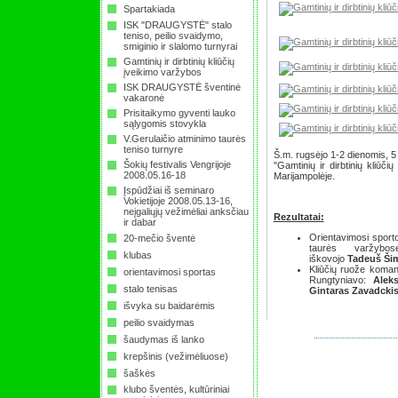
Spartakiada
ISK "DRAUGYSTĖ" stalo
teniso, peilio svaidymo,
smiginio ir slalomo turnyrai
Gamtinių ir dirbtinių kliūčių
įveikimo varžybos
ISK DRAUGYSTĖ šventinė
vakaronė
Prisitaikymo gyventi lauko
sąlygomis stovykla
V.Gerulaičio atminimo taurės
teniso turnyre
Š.m. rugsėjo 1-2 dienomis, 5
Šokių festivalis Vengrijoje
"Gamtinių ir dirbtinių kliūči
2008.05.16-18
Marijampolėje.
Įspūdžiai iš seminaro
Vokietijoje 2008.05.13-16,
neįgaliųjų vežimėliai anksčiau
Rezultatai:
ir dabar
Orientavimosi sporto
20-mečio šventė
taurės varž
klubas
iškovojo
Tadeuš Ši
Kliūčių ruože koman
orientavimosi sportas
Rungtyniavo:
Alek
stalo tenisas
Gintaras Zavadckis
išvyka su baidarėmis
peilio svaidymas
šaudymas iš lanko
krepšinis (vežimėliuose)
šaškės
klubo šventės, kultūriniai