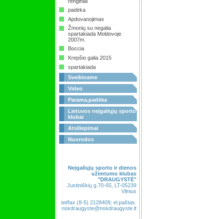
renginiai
padėka
Apdovanojimas
Žmonių su negalia
spartakiada Moldovoje
2007m.
Boccia
Krepšio galia 2015
spartakiada
Sveikiname
Video
Parama,padėka
Lietuvos neįgaliųjų sporto
klubai
Atsiliepimai
Nuorodos
Neįgaliųjų sporto ir dienos
užimtumo klubas
"DRAUGYSTĖ"
Justiniškių g.70-65, LT-05239
Vilnius
tel/fax.(8-5) 2128409; el.paštas.
nskdraugyste@nskdraugyste.lt