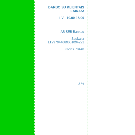
DARBO SU KLIENTAIS
LAIKAS:
I-V - 10.00-18.00
AB SEB Bankas
Sąskaita
LT297044060001094221
Kodas 70440
2 %