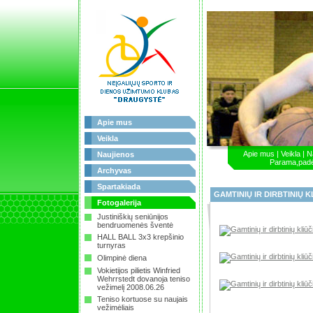
Apie mus
Veikla
Apie mus
|
Veikla
|
N
Naujienos
Parama,pad
Archyvas
Spartakiada
GAMTINIŲ IR DIRBTINIŲ K
Fotogalerija
Justiniškių seniūnijos
bendruomenės šventė
HALL BALL 3x3 krepšinio
turnyras
Olimpinė diena
Vokietijos pilietis Winfried
Wehrrstedt dovanoja teniso
vežimelį 2008.06.26
Teniso kortuose su naujais
vežimėliais