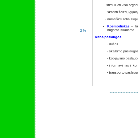
- stimuliuoti viso organizm
- skatinti žaizdų gijimą
- numalšinti arba slopin
Kosmodiskas
– ta
nugaros skausmą.
2 %
Kitos paslaugos:
- dušas
- skalbimo paslaugos(
- kopijavimo paslaug
- informavimas ir kons
- transporto paslaug