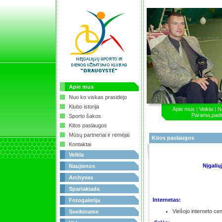
Apie mus
Nuo ko viskas prasidėjo
Klubo istorija
Apie mus
|
Veikla
|
N
Parama,pad
Sporto šakos
Kitos paslaugos
Mūsų partneriai ir rėmėjai
Kitos paslaugos
Kontaktai
Veikla
Nįgali
Naujienos
Archyvas
Spartakiada
Internetas:
Fotogalerija
Viešojo interneto cen
Sveikiname