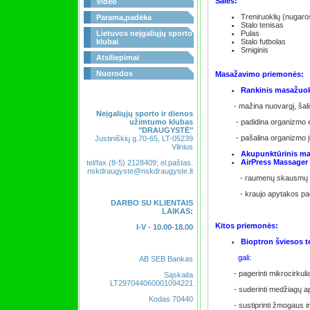
Salės:
Video
Treniruoklių (nugaros-
Parama,padėka
Stalo tenisas
Lietuvos neįgaliųjų sporto
Pulas
klubai
Stalo futbolas
Smiginis
Atsiliepimai
Nuorodos
Masažavimo priemonės:
Rankinis masažuok
- mažina nuovargį, šalina 
Neįgaliųjų sporto ir dienos
užimtumo klubas
- padidina organizmo ener
"DRAUGYSTĖ"
- pašalina organizmo įta
Justiniškių g.70-65, LT-05239
Vilnius
Akupunktūrinis ma
AirPress Massager
tel/fax.(8-5) 2128409; el.paštas.
nskdraugyste@nskdraugyste.lt
- raumenų skausmų paša
- kraujo apytakos page
DARBO SU KLIENTAIS
LAIKAS:
Kitos priemonės:
I-V - 10.00-18.00
Bioptron šviesos te
gali:
AB SEB Bankas
- pagerinti mikrocirkuliac
Sąskaita
LT297044060001094221
- suderinti medžiagų apy
Kodas 70440
- sustiprinti žmogaus im