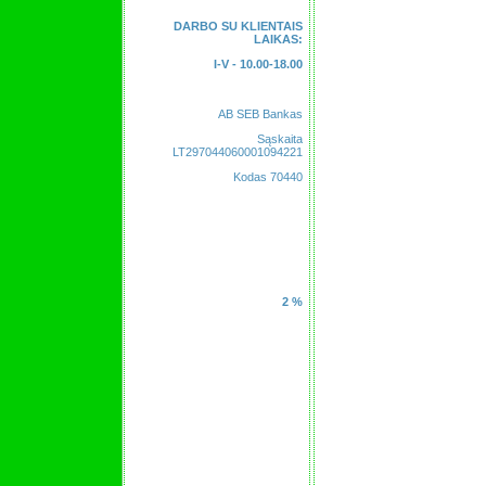
DARBO SU KLIENTAIS
LAIKAS:
I-V - 10.00-18.00
AB SEB Bankas
Sąskaita
LT297044060001094221
Kodas 70440
2 %