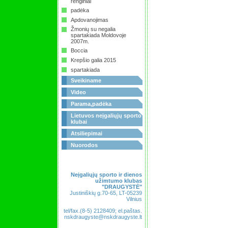
renginiai
padėka
Apdovanojimas
Žmonių su negalia
spartakiada Moldovoje
2007m.
Boccia
Krepšio galia 2015
spartakiada
Sveikiname
Video
Parama,padėka
Lietuvos neįgaliųjų sporto
klubai
Atsiliepimai
Nuorodos
Neįgaliųjų sporto ir dienos
užimtumo klubas
"DRAUGYSTĖ"
Justiniškių g.70-65, LT-05239
Vilnius
tel/fax.(8-5) 2128409; el.paštas.
nskdraugyste@nskdraugyste.lt