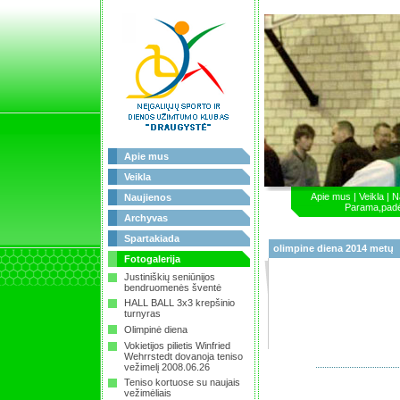
Apie mus
Veikla
Apie mus
|
Veikla
|
N
Naujienos
Parama,pad
Archyvas
Spartakiada
olimpine diena 2014 metų
Fotogalerija
Justiniškių seniūnijos
bendruomenės šventė
HALL BALL 3x3 krepšinio
turnyras
Olimpinė diena
Vokietijos pilietis Winfried
Wehrrstedt dovanoja teniso
vežimelį 2008.06.26
Teniso kortuose su naujais
vežimėliais