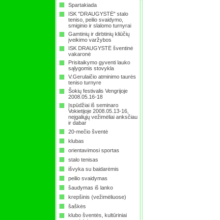
Spartakiada
ISK "DRAUGYSTĖ" stalo
teniso, peilio svaidymo,
smiginio ir slalomo turnyrai
Gamtinių ir dirbtinių kliūčių
įveikimo varžybos
ISK DRAUGYSTĖ šventinė
vakaronė
Prisitaikymo gyventi lauko
sąlygomis stovykla
V.Gerulaičio atminimo taurės
teniso turnyre
Šokių festivalis Vengrijoje
2008.05.16-18
Įspūdžiai iš seminaro
Vokietijoje 2008.05.13-16,
neįgaliųjų vežimėliai anksčiau
ir dabar
20-mečio šventė
klubas
orientavimosi sportas
stalo tenisas
išvyka su baidarėmis
peilio svaidymas
šaudymas iš lanko
krepšinis (vežimėliuose)
šaškės
klubo šventės, kultūriniai