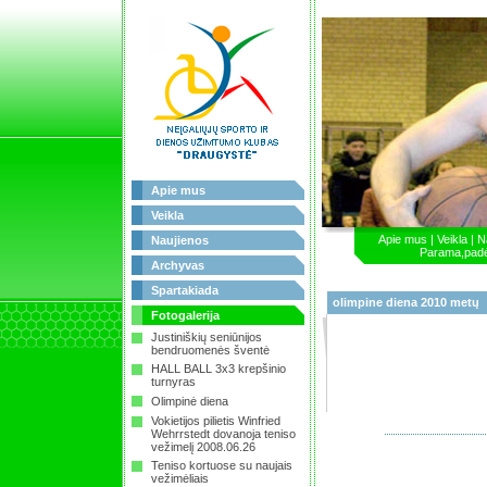
Apie mus
Veikla
Apie mus
|
Veikla
|
N
Naujienos
Parama,pad
Archyvas
Spartakiada
olimpine diena 2010 metų
Fotogalerija
Justiniškių seniūnijos
bendruomenės šventė
HALL BALL 3x3 krepšinio
turnyras
Olimpinė diena
Vokietijos pilietis Winfried
Wehrrstedt dovanoja teniso
vežimelį 2008.06.26
Teniso kortuose su naujais
vežimėliais