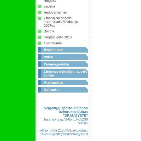
renginiai
padėka
Apdovanojimas
Žmonių su negalia
spartakiada Moldovoje
2007m.
Boccia
Krepšio galia 2015
spartakiada
Sveikiname
Video
Parama,padėka
Lietuvos neįgaliųjų sporto
klubai
Atsiliepimai
Nuorodos
Neįgaliųjų sporto ir dienos
užimtumo klubas
"DRAUGYSTĖ"
Justiniškių g.70-65, LT-05239
Vilnius
tel/fax.(8-5) 2128409; el.paštas.
nskdraugyste@nskdraugyste.lt