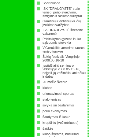
Spartakiada
ISK "DRAUGYSTĖ" stalo
teniso, peilio svaidymo,
smiginio ir slalomo turnyrai
Gamtinių ir dirbtinių kliūčių
įveikimo varžybos
ISK DRAUGYSTĖ šventinė
vakaronė
Prisitaikymo gyventi lauko
sąlygomis stovykla
V.Gerulaičio atminimo taurės
teniso turnyre
Šokių festivalis Vengrijoje
2008.05.16-18
Įspūdžiai iš seminaro
Vokietijoje 2008.05.13-16,
neįgaliųjų vežimėliai anksčiau
ir dabar
20-mečio šventė
klubas
orientavimosi sportas
stalo tenisas
išvyka su baidarėmis
peilio svaidymas
šaudymas iš lanko
krepšinis (vežimėliuose)
šaškės
klubo šventės, kultūriniai