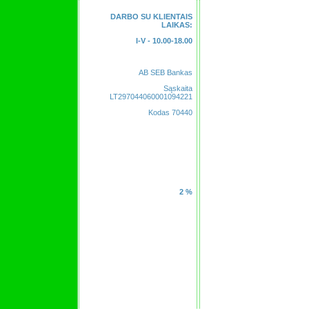
DARBO SU KLIENTAIS
LAIKAS:
I-V - 10.00-18.00
AB SEB Bankas
Sąskaita
LT297044060001094221
Kodas 70440
2 %