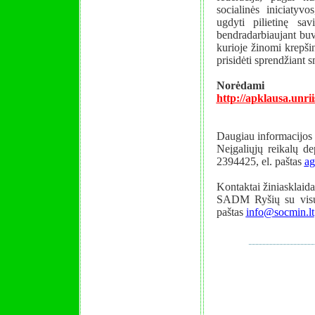
socialinės iniciatyvo
ugdyti pilietinę sav
bendradarbiaujant buv
kurioje žinomi krepši
prisidėti sprendžiant 
Norėdami d
http://apklausa.unrii
Daugiau informacijos 
Neįgaliųjų reikalų de
2394425, el. paštas
ag
Kontaktai žiniasklaida
SADM Ryšių su visuo
paštas
info@socmin.lt