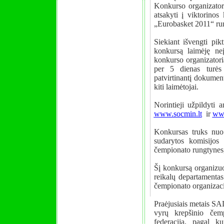
Konkurso organizatoria
atsakyti į viktorinos
„Eurobasket 2011“ ru
Siekiant išvengti pi
konkursą laimėję neį
konkurso organizatoria
per 5 dienas turės
patvirtinantį dokument
kiti laimėtojai.
Norintieji užpildyti
www.socmin.lt
ir
www
Konkursas truks nuo 
sudarytos komisijos 
čempionato rungtynes,
Šį konkursą organizuo
reikalų departamenta
čempionato organizacin
Praėjusiais metais S
vyrų krepšinio čemp
federacija, pagal ku