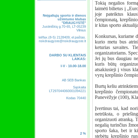
Tokią negalios formą
laimėti bilietus į „Eur
joje pateiktus klau
Neįgaliųjų sporto ir dienos
čempionatą, krepšinio 
užimtumo klubas
"DRAUGYSTĖ"
ir kitas sporto aktualij
Justiniškių g.70-65, LT-05239
Vilnius
Konkursas, kuriame dal
tel/fax.(8-5) 2128409; el.paštas.
nskdraugyste@nskdraugyste.lt
kurio metu bus atrink
keturias savaites. T
organizatoriams. Speci
DARBO SU KLIENTAIS
Jei jų bus daugiau ne
LAIKAS:
kuris būtų organizu
I-V - 10.00-18.00
atsakiusieji į visus k
vyrų krepšinio čempio
AB SEB Bankas
Burtų keliu atrinktiem
Sąskaita
LT297044060001094221
krepšinio čempionato
Panevėžyje (100), Klai
Kodas 70440
Įvertinus tai, kad no
netrūksta, o priešin
organizuoti atranką. T
negalią turinčius žmon
sporto šaka, bet ir 
2 %
stebėtų krepšinio ru